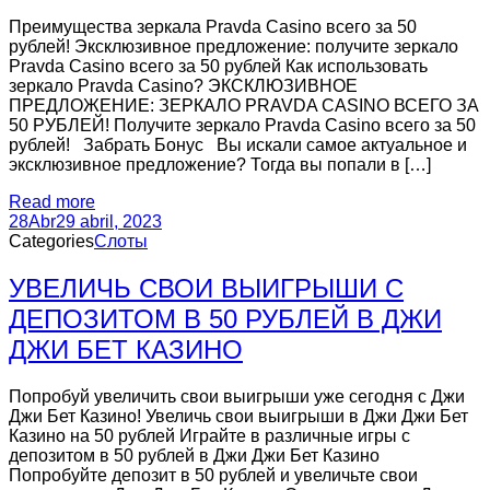
Преимущества зеркала Pravda Casino всего за 50
рублей! Эксклюзивное предложение: получите зеркало
Pravda Casino всего за 50 рублей Как использовать
зеркало Pravda Casino? ЭКСКЛЮЗИВНОЕ
ПРЕДЛОЖЕНИЕ: ЗЕРКАЛО PRAVDA CASINO ВСЕГО ЗА
50 РУБЛЕЙ! Получите зеркало Pravda Casino всего за 50
рублей! Забрать Бонус Вы искали самое актуальное и
эксклюзивное предложение? Тогда вы попали в […]
Read more
28
Abr
29 abril, 2023
Categories
Слоты
УВЕЛИЧЬ СВОИ ВЫИГРЫШИ С
ДЕПОЗИТОМ В 50 РУБЛЕЙ В ДЖИ
ДЖИ БЕТ КАЗИНО
Попробуй увеличить свои выигрыши уже сегодня с Джи
Джи Бет Казино! Увеличь свои выигрыши в Джи Джи Бет
Казино на 50 рублей Играйте в различные игры с
депозитом в 50 рублей в Джи Джи Бет Казино
Попробуйте депозит в 50 рублей и увеличьте свои