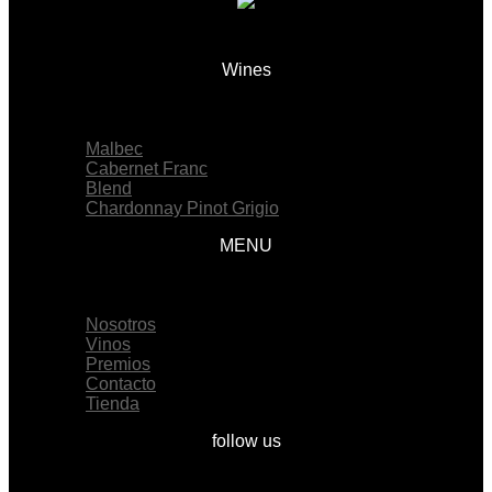
Wines
Menu
Malbec
Cabernet Franc
Blend
Chardonnay Pinot Grigio
MENU
Menu
Nosotros
Vinos
Premios
Contacto
Tienda
follow us