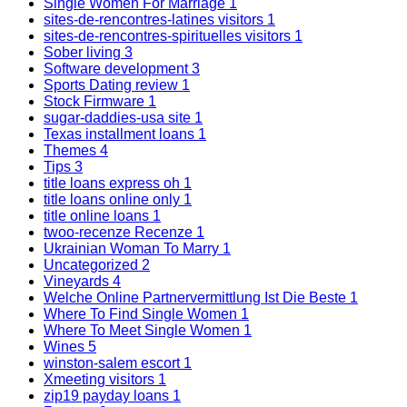
Single Women For Marriage
1
sites-de-rencontres-latines visitors
1
sites-de-rencontres-spirituelles visitors
1
Sober living
3
Software development
3
Sports Dating review
1
Stock Firmware
1
sugar-daddies-usa site
1
Texas installment loans
1
Themes
4
Tips
3
title loans express oh
1
title loans online only
1
title online loans
1
twoo-recenze Recenze
1
Ukrainian Woman To Marry
1
Uncategorized
2
Vineyards
4
Welche Online Partnervermittlung Ist Die Beste
1
Where To Find Single Women
1
Where To Meet Single Women
1
Wines
5
winston-salem escort
1
Xmeeting visitors
1
zip19 payday loans
1