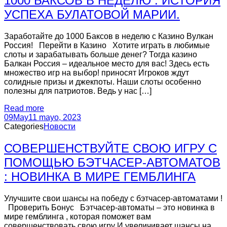
1000 БАКСОВ В НЕДЕЛЮ . ИСТОРИЯ
УСПЕХА БУЛАТОВОЙ МАРИИ.
Заработайте до 1000 Баксов в неделю с Казино Вулкан
Россия! Перейти в Казино Хотите играть в любимые
слоты и зарабатывать больше денег? Тогда казино
Балкан Россия – идеальное место для вас! Здесь есть
множество игр на выбор! приносят Игроков ждут
солидные призы и джекпоты. Наши слоты особенно
полезны для патриотов. Ведь у нас […]
Read more
09
May
11 mayo, 2023
Categories
Новости
СОВЕРШЕНСТВУЙТЕ СВОЮ ИГРУ С
ПОМОЩЬЮ БЭТЧАСЕР-АВТОМАТОВ
: НОВИНКА В МИРЕ ГЕМБЛИНГА
Улучшите свои шансы на победу с бэтчасер-автоматами !
Проверить Бонус Бэтчасер-автоматы – это новинка в
мире гемблинга , которая поможет вам
совершенствовать свою игру И увеличивает шансы на