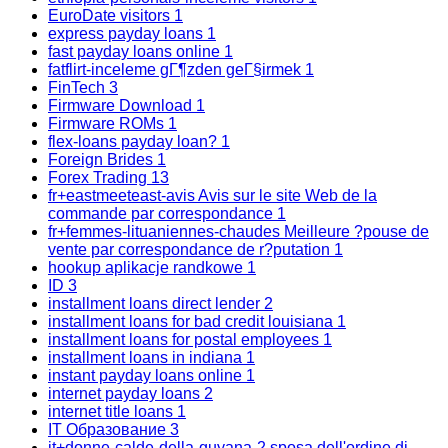
EuroDate visitors
1
express payday loans
1
fast payday loans online
1
fatflirt-inceleme gГ¶zden geГ§irmek
1
FinTech
3
Firmware Download
1
Firmware ROMs
1
flex-loans payday loan?
1
Foreign Brides
1
Forex Trading
13
fr+eastmeeteast-avis Avis sur le site Web de la
commande par correspondance
1
fr+femmes-lituaniennes-chaudes Meilleure ?pouse de
vente par correspondance de r?putation
1
hookup aplikacje randkowe
1
ID
3
installment loans direct lender
2
installment loans for bad credit louisiana
1
installment loans for postal employees
1
installment loans in indiana
1
instant payday loans online
1
internet payday loans
2
internet title loans
1
IT Образование
3
it+donne-calde-della-guyana-2 sposa dell'ordine di