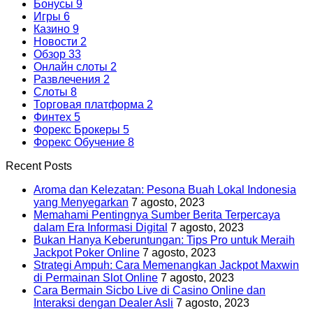
Бонусы
9
Игры
6
Казино
9
Новости
2
Обзор
33
Онлайн слоты
2
Развлечения
2
Слоты
8
Торговая платформа
2
Финтех
5
Форекс Брокеры
5
Форекс Обучение
8
Recent Posts
Aroma dan Kelezatan: Pesona Buah Lokal Indonesia
yang Menyegarkan
7 agosto, 2023
Memahami Pentingnya Sumber Berita Terpercaya
dalam Era Informasi Digital
7 agosto, 2023
Bukan Hanya Keberuntungan: Tips Pro untuk Meraih
Jackpot Poker Online
7 agosto, 2023
Strategi Ampuh: Cara Memenangkan Jackpot Maxwin
di Permainan Slot Online
7 agosto, 2023
Cara Bermain Sicbo Live di Casino Online dan
Interaksi dengan Dealer Asli
7 agosto, 2023