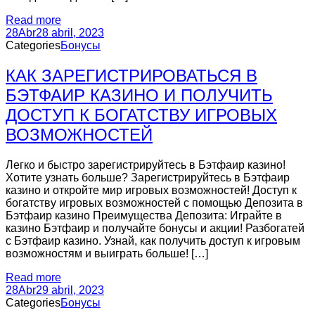
Read more
28
Abr
28 abril, 2023
Categories
Бонусы
КАК ЗАРЕГИСТРИРОВАТЬСЯ В
БЭТФАИР КАЗИНО И ПОЛУЧИТЬ
ДОСТУП К БОГАТСТВУ ИГРОВЫХ
ВОЗМОЖНОСТЕЙ
Легко и быстро зарегистрируйтесь в Бэтфаир казино!
Хотите узнать больше? Зарегистрируйтесь в Бэтфаир
казино и откройте мир игровых возможностей! Доступ к
богатству игровых возможностей с помощью Депозита в
Бэтфаир казино Преимущества Депозита: Играйте в
казино Бэтфаир и получайте бонусы и акции! Разбогатей
с Бэтфаир казино. Узнай, как получить доступ к игровым
возможностям и выиграть больше! […]
Read more
28
Abr
29 abril, 2023
Categories
Бонусы