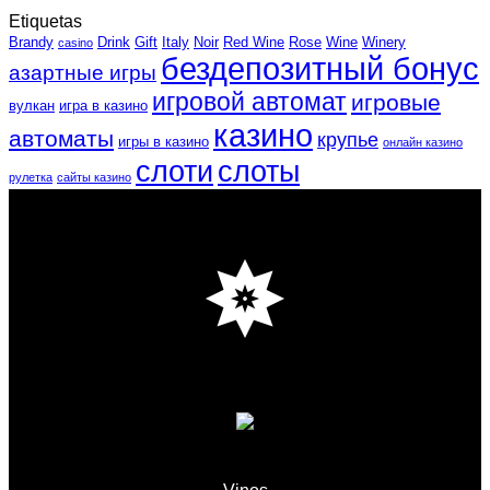
Etiquetas
Brandy
Drink
Gift
Italy
Noir
Red Wine
Rose
Wine
Winery
casino
бездепозитный бонус
азартные игры
игровой автомат
игровые
вулкан
игра в казино
казино
автоматы
крупье
игры в казино
онлайн казино
слоти
слоты
рулетка
сайты казино