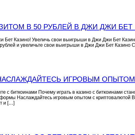
ИТОМ В 50 РУБЛЕЙ В ДЖИ ДЖИ БЕТ
 Бет Казино! Увеличь свои выигрыши в Джи Джи Бет Казино
 рублей и увеличьте свои выигрыши в Джи Джи Бет Казино С
 НАСЛАЖДАЙТЕСЬ ИГРОВЫМ ОПЫТОМ 
ыте с биткоинами Почему играть в казино с биткоинами ста
формы Наслаждайтесь игровым опытом с криптовалютой Bit
 и […]