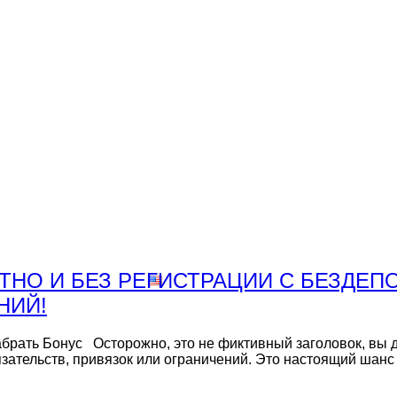
Inicio
Nosotros
Viñedos
Vinos
Premios
Contacto
Tienda
АТНО И БЕЗ РЕГИСТРАЦИИ С БЕЗДЕ
НИЙ!
брать Бонус Осторожно, это не фиктивный заголовок, вы д
зательств, привязок или ограничений. Это настоящий шанс 