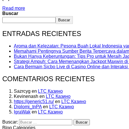
Read more
Buscar
Buscar
ENTRADAS RECIENTES
Aroma dan Kelezatan: Pesona Buah Lokal Indonesia y
Memahami Pentingnya Sumber Berita Terpercaya dalam E
Bukan Hanya Keberuntungan: Tips Pro untuk Meraih Jac
Strategi Ampuh: Cara Memenangkan Jackpot Maxwin di 
Cara Bermain Sicbo Live di Casino Online dan Interaksi
COMENTARIOS RECIENTES
Sazrcyg
en
LTC Казино
Kevinenash
en
LTC Казино
https://generic51.ru/
en
LTC Казино
Diplomi_tnPA
en
LTC Казино
IgraWak
en
LTC Казино
Buscar:
Blog Categories