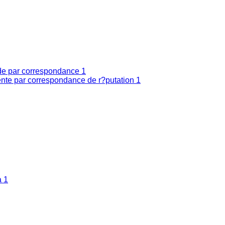
nde par correspondance
1
nte par correspondance de r?putation
1
a
1