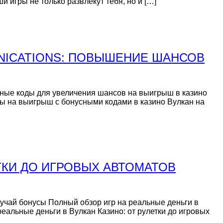
 игры не только развлекут тебя, но и […]
UNICATIONS: ПОВЫШЕНИЕ ШАНСОВ
ные коды для увеличения шансов на выигрыш в казино
ы на выигрыш с бонусными кодами в казино Вулкан на
ТКИ ДО ИГРОВЫХ АВТОМАТОВ
лучай бонусы Полный обзор игр на реальные деньги в
реальные деньги в Вулкан Казино: от рулетки до игровых