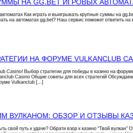
УММЫ НА GG.BET ИГРОВЫХ АВТОМАТ
втоматах Как играть и выигрывать крупные суммы на gg.bet
ть на автоматах gg.bet? Наш сервис поможет ответить на
ТЕГИИ НА ФОРУМЕ VULKANCLUB CA
ub Casino! Выбор стратегии для победы в казино на форум
anclub Casino Общие советы для всех стратегий Обсуждаем
уме Vulkanclub […]
ОИМ ВУЛКАНОМ: ОБЗОР И ОТЗЫВЫ К
ть свой путь к удаче? Обрати взор к казино “Твой вулкан” 