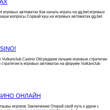
АХ
 игровых автоматах Как начать играть на gg.bet игровых
 ваши вопросы Сорвай куш на игровых автоматах gg.bet
SINO!
е Vulkanclub Casino Обсуждаем лучшие игровые стратегии
 стратегии в игровых автоматах на форуме Vulkanclub
АЗИНО ОНЛАЙН
Отзывы игроков Заключение Открой свой путь к удаче с