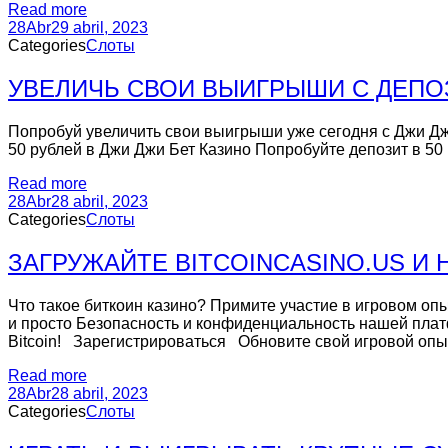
Read more
28
Abr
29 abril, 2023
Categories
Слоты
УВЕЛИЧЬ СВОИ ВЫИГРЫШИ С ДЕПОЗ
Попробуй увеличить свои выигрыши уже сегодня с Джи Джи
50 рублей в Джи Джи Бет Казино Попробуйте депозит в 50
Read more
28
Abr
28 abril, 2023
Categories
Слоты
ЗАГРУЖАЙТЕ BITCOINCASINO.US И
Что такое биткоин казино? Примите участие в игровом оп
и просто Безопасность и конфиденциальность нашей плат
Bitcoin! Зарегистрироваться Обновите свой игровой опыт
Read more
28
Abr
28 abril, 2023
Categories
Слоты