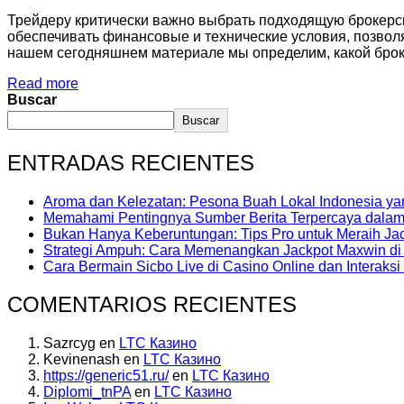
Трейдеру критически важно выбрать подходящую брокерск
обеспечивать финансовые и технические условия, позвол
нашем сегодняшнем материале мы определим, какой броке
Read more
Buscar
Buscar
ENTRADAS RECIENTES
Aroma dan Kelezatan: Pesona Buah Lokal Indonesia y
Memahami Pentingnya Sumber Berita Terpercaya dalam E
Bukan Hanya Keberuntungan: Tips Pro untuk Meraih Jac
Strategi Ampuh: Cara Memenangkan Jackpot Maxwin di 
Cara Bermain Sicbo Live di Casino Online dan Interaksi
COMENTARIOS RECIENTES
Sazrcyg
en
LTC Казино
Kevinenash
en
LTC Казино
https://generic51.ru/
en
LTC Казино
Diplomi_tnPA
en
LTC Казино