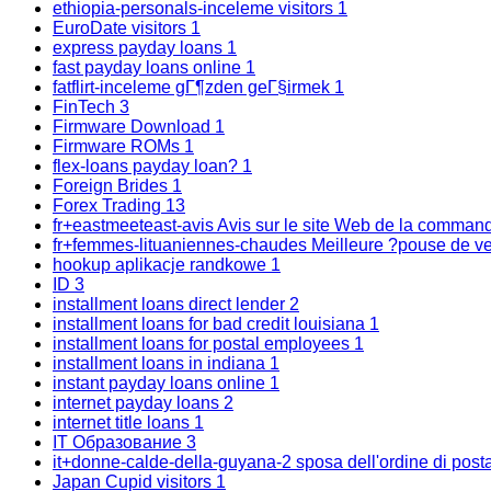
ethiopia-personals-inceleme visitors
1
EuroDate visitors
1
express payday loans
1
fast payday loans online
1
fatflirt-inceleme gГ¶zden geГ§irmek
1
FinTech
3
Firmware Download
1
Firmware ROMs
1
flex-loans payday loan?
1
Foreign Brides
1
Forex Trading
13
fr+eastmeeteast-avis Avis sur le site Web de la comma
fr+femmes-lituaniennes-chaudes Meilleure ?pouse de ve
hookup aplikacje randkowe
1
ID
3
installment loans direct lender
2
installment loans for bad credit louisiana
1
installment loans for postal employees
1
installment loans in indiana
1
instant payday loans online
1
internet payday loans
2
internet title loans
1
IT Образование
3
it+donne-calde-della-guyana-2 sposa dell'ordine di post
Japan Cupid visitors
1