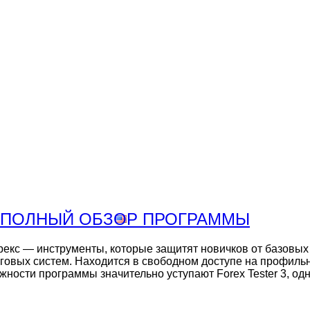
Inicio
Nosotros
Viñedos
Vinos
Premios
Contacto
Tienda
5 ПОЛНЫЙ ОБЗОР ПРОГРАММЫ
орекс — инструменты, которые защитят новичков от базовы
говых систем. Находится в свободном доступе на профиль
жности программы значительно уступают Forex Tester 3, одн