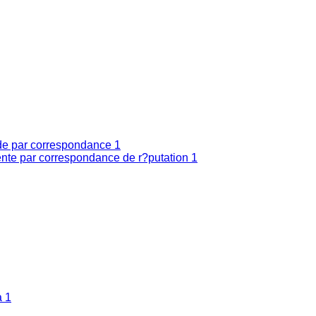
nde par correspondance
1
nte par correspondance de r?putation
1
a
1