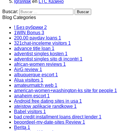
IgraWak
en
LTC Казино
Buscar:
Blog Categories
! Без рубрики
2
1WIN Bonus
3
200.00 payday loans
1
321chat-inceleme visitors
1
advance title loan
1
adventist singles kosten
1
adventist singles sito di incontri
1
african-women reviews
1
AirG review
1
albuquerque escort
1
Alua visitors
1
amateurmatch web
1
american-women+washington-ks site for people
1
anaheim escort
1
Android free dating sites in usa
1
ateistow aplikacje randkowe
1
Babel visitors
1
bad credit installment loans direct lender
1
beoordeel-my-date-sites Review
1
Berita
1