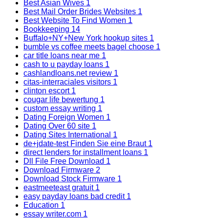
Best Asian Wives
1
Best Mail Order Brides Websites
1
Best Website To Find Women
1
Bookkeeping
14
Buffalo+NY+New York hookup sites
1
bumble vs coffee meets bagel choose
1
car title loans near me
1
cash to u payday loans
1
cashlandloans.net review
1
citas-interraciales visitors
1
clinton escort
1
cougar life bewertung
1
custom essay writing
1
Dating Foreign Women
1
Dating Over 60 site
1
Dating Sites International
1
de+jdate-test Finden Sie eine Braut
1
direct lenders for installment loans
1
Dll File Free Download
1
Download Firmware
2
Download Stock Firmware
1
eastmeeteast gratuit
1
easy payday loans bad credit
1
Education
1
essay writer.com
1