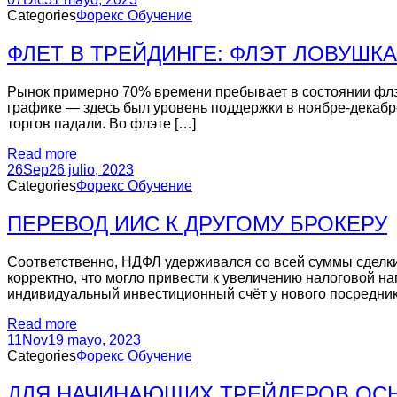
Categories
Форекс Обучение
ФЛЕТ В ТРЕЙДИНГЕ: ФЛЭТ ЛОВУШК
Рынок примерно 70% времени пребывает в состоянии флэт
графике — здесь был уровень поддержки в ноябре-декабре
торгов падали. Во флэте […]
Read more
26
Sep
26 julio, 2023
Categories
Форекс Обучение
ПЕРЕВОД ИИС К ДРУГОМУ БРОКЕРУ
Соответственно, НДФЛ удерживался со всей суммы сделки
корректно, что могло привести к увеличению налоговой на
индивидуальный инвестиционный счёт у нового посредник
Read more
11
Nov
19 mayo, 2023
Categories
Форекс Обучение
ДЛЯ НАЧИНАЮЩИХ ТРЕЙДЕРОВ ОСН