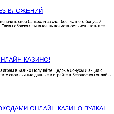
БЕЗ ВЛОЖЕНИЙ
еличить свой банкролл за счет бесплатного бонуса?
. Таким образом, ты имеешь возможность испытать все
ОНЛАЙН-КАЗИНО!
500 играм в казино Получайте щедрые бонусы и акции с
тите свои личные данные и играйте в безопасном онлайн-
ОКОДАМИ ОНЛАЙН КАЗИНО ВУЛКАН