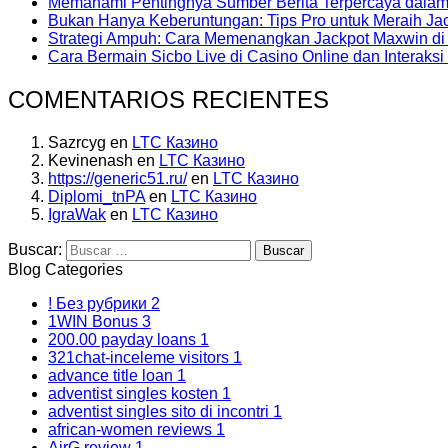
Memahami Pentingnya Sumber Berita Terpercaya dalam E
Bukan Hanya Keberuntungan: Tips Pro untuk Meraih Jac
Strategi Ampuh: Cara Memenangkan Jackpot Maxwin di 
Cara Bermain Sicbo Live di Casino Online dan Interaksi
COMENTARIOS RECIENTES
Sazrcyg
en
LTC Казино
Kevinenash
en
LTC Казино
https://generic51.ru/
en
LTC Казино
Diplomi_tnPA
en
LTC Казино
IgraWak
en
LTC Казино
Buscar:
Blog Categories
! Без рубрики
2
1WIN Bonus
3
200.00 payday loans
1
321chat-inceleme visitors
1
advance title loan
1
adventist singles kosten
1
adventist singles sito di incontri
1
african-women reviews
1
AirG review
1