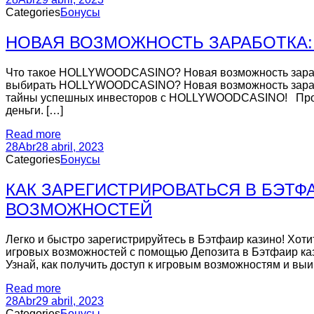
Categories
Бонусы
НОВАЯ ВОЗМОЖНОСТЬ ЗАРАБОТКА:
Что такое HOLLYWOODCASINO? Новая возможность зара
выбирать HOLLYWOODCASINO? Новая возможность зараб
тайны успешных инвесторов с HOLLYWOODCASINO! Прове
деньги. […]
Read more
28
Abr
28 abril, 2023
Categories
Бонусы
КАК ЗАРЕГИСТРИРОВАТЬСЯ В БЭТФ
ВОЗМОЖНОСТЕЙ
Легко и быстро зарегистрируйтесь в Бэтфаир казино! Хоти
игровых возможностей с помощью Депозита в Бэтфаир каз
Узнай, как получить доступ к игровым возможностям и выи
Read more
28
Abr
29 abril, 2023
Categories
Бонусы