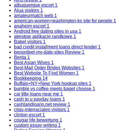
albuquerque escort
1
Alua visitors
1
amateurmatch web
1
american-women+washington-ks site for people
1
anaheim escort
1
Android free dating sites in usa
1
ateistow aplikacje randkowe
1
Babel visitors
1
bad credit installment loans direct lender
1
beoordeel-my-date-sites Review
1
Berita
1
Best Asian Wives
1
Best Mail Order Brides Websites
1
Best Website To Find Women
1
Bookkeeping
14
Buffalo+NY+New York hookup sites
1
bumble vs coffee meets bagel choose
1
car title loans near me
1
cash to u payday loans
1
cashlandloans.net review
1
citas-interraciales visitors
1
clinton escort
1
cougar life bewertung
1
custom essay writing
1