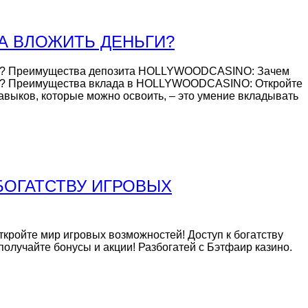
А ВЛОЖИТЬ ДЕНЬГИ?
ги? Преимущества депозита HOLLYWOODCASINO: Зачем
и? Преимущества вклада в HOLLYWOODCASINO: Откройте
ков, которые можно освоить, – это умение вкладывать
БОГАТСТВУ ИГРОВЫХ
ткройте мир игровых возможностей! Доступ к богатству
олучайте бонусы и акции! Разбогатей с Бэтфаир казино.