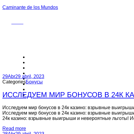
Caminante de los Mundos
Menu
29
Abr
29 abril, 2023
Categories
Бонусы
ИССЛЕДУЕМ МИР БОНУСОВ В 24К 
Исследуем мир бонусов в 24к казино: взрывные выигрыши
Исследуем мир бонусов в 24к казино: взрывные выигрыши 
24к казино: взрывные выигрыши и невероятные льготы! И
Read more
28
Abr
29 abril, 2023