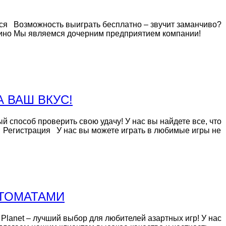
ься Возможность выиграть бесплатно – звучит заманчиво?
зино Мы являемся дочерним предприятием компании!
 ВАШ ВКУС!
способ проверить свою удачу! У нас вы найдете все, что
Регистрация У нас вы можете играть в любимые игры не
ВТОМАТАМИ
anet – лучший выбор для любителей азартных игр! У нас