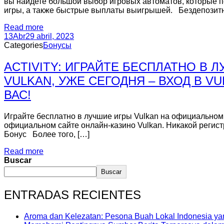
вы найдете большой выбор игровых автоматов, которые 
игры, а также быстрые выплаты выигрышей. Бездепозит
Read more
13
Abr
29 abril, 2023
Categories
Бонусы
ACTIVITY: ИГРАЙТЕ БЕСПЛАТНО В
VULKAN, УЖЕ СЕГОДНЯ – ВХОД В 
ВАС!
Играйте бесплатно в лучшие игры Vulkan на официальном
официальном сайте онлайн-казино Vulkan. Никакой регистр
Бонус Более того, […]
Read more
Buscar
Buscar
ENTRADAS RECIENTES
Aroma dan Kelezatan: Pesona Buah Lokal Indonesia y