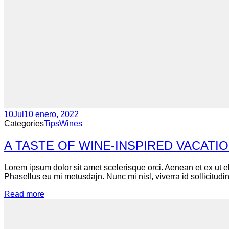
10
Jul
10 enero, 2022
Categories
Tips
Wines
A TASTE OF WINE-INSPIRED VACATI
Lorem ipsum dolor sit amet scelerisque orci. Aenean et ex ut e
Phasellus eu mi metusdajn. Nunc mi nisl, viverra id sollicitudin
Read more