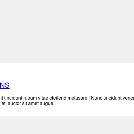
ONS
lit tincidunt rutrum vitae eleifend metusareil Nunc tincidunt v
 et, auctor sit amet augue.