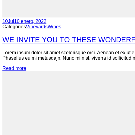
10
Jul
10 enero, 2022
Categories
Vineyards
Wines
WE INVITE YOU TO THESE WONDERF
Lorem ipsum dolor sit amet scelerisque orci. Aenean et ex ut e
Phasellus eu mi metusdajn. Nunc mi nisl, viverra id sollicitudin
Read more