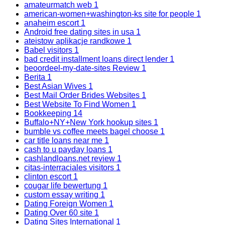
amateurmatch web
1
american-women+washington-ks site for people
1
anaheim escort
1
Android free dating sites in usa
1
ateistow aplikacje randkowe
1
Babel visitors
1
bad credit installment loans direct lender
1
beoordeel-my-date-sites Review
1
Berita
1
Best Asian Wives
1
Best Mail Order Brides Websites
1
Best Website To Find Women
1
Bookkeeping
14
Buffalo+NY+New York hookup sites
1
bumble vs coffee meets bagel choose
1
car title loans near me
1
cash to u payday loans
1
cashlandloans.net review
1
citas-interraciales visitors
1
clinton escort
1
cougar life bewertung
1
custom essay writing
1
Dating Foreign Women
1
Dating Over 60 site
1
Dating Sites International
1