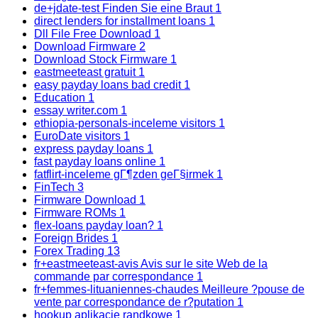
de+jdate-test Finden Sie eine Braut
1
direct lenders for installment loans
1
Dll File Free Download
1
Download Firmware
2
Download Stock Firmware
1
eastmeeteast gratuit
1
easy payday loans bad credit
1
Education
1
essay writer.com
1
ethiopia-personals-inceleme visitors
1
EuroDate visitors
1
express payday loans
1
fast payday loans online
1
fatflirt-inceleme gГ¶zden geГ§irmek
1
FinTech
3
Firmware Download
1
Firmware ROMs
1
flex-loans payday loan?
1
Foreign Brides
1
Forex Trading
13
fr+eastmeeteast-avis Avis sur le site Web de la
commande par correspondance
1
fr+femmes-lituaniennes-chaudes Meilleure ?pouse de
vente par correspondance de r?putation
1
hookup aplikacje randkowe
1