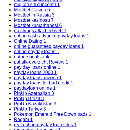
migliori siti d incontri
1
Mostbet Casino
6
Mostbet in Russia
3
Mostbet kazinosu
7
Mostbet kumarhanesi
6
no strings attached web
1
online cash advance payday loans
1
Online Dating
1
online guaranteed payday loans
1
online payday loans
1
outpersonals apk
1
paltalk-overzicht Review
1
pay day loans online
1
payday loans 2000
1
payday loans arizona
1
payday loans for bad credit
1
paydayloan online
1
PinUp Azerbaijan
3
PinUp Brazil
3
PinUp Kazakhstan
3
PinUp Turkey
3
Pokemon Emerald Free Downloads
1
Ragam
1
real online payday loan sites
1
rencontres-trans avis
1