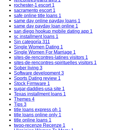
rochester-1 escort
1
sacramento escort
1
safe online title loans
1
same day online payday loans
1
same day payday loan online
1
san diego hookup mobile dating app
1
sc installment loans
1
Sin categoría
311
Single Women Dating
1
Single Women For Marriage
1
sites-de-rencontres-latines visitors
1
sites-de-rencontres-spirituelles visitors
1
Sober living
3
Software development
3
Sports Dating review
1
Stock Firmware
1
sugar-daddies-usa site
1
Texas installment loans
1
Themes
4
Tips
3
title loans express oh
1
title loans online only
1
title online loans
1
twoo-recenze Recenze
1