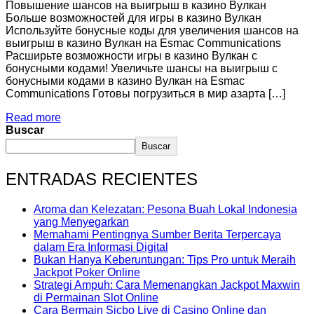
Повышение шансов на выигрыш в казино Вулкан
Больше возможностей для игры в казино Вулкан
Используйте бонусные коды для увеличения шансов на
выигрыш в казино Вулкан на Esmac Communications
Расширьте возможности игры в казино Вулкан с
бонусными кодами! Увеличьте шансы на выигрыш с
бонусными кодами в казино Вулкан на Esmac
Communications Готовы погрузиться в мир азарта […]
Read more
Buscar
Buscar
ENTRADAS RECIENTES
Aroma dan Kelezatan: Pesona Buah Lokal Indonesia
yang Menyegarkan
Memahami Pentingnya Sumber Berita Terpercaya
dalam Era Informasi Digital
Bukan Hanya Keberuntungan: Tips Pro untuk Meraih
Jackpot Poker Online
Strategi Ampuh: Cara Memenangkan Jackpot Maxwin
di Permainan Slot Online
Cara Bermain Sicbo Live di Casino Online dan