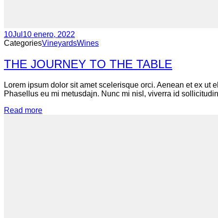
10
Jul
10 enero, 2022
Categories
Vineyards
Wines
THE JOURNEY TO THE TABLE
Lorem ipsum dolor sit amet scelerisque orci. Aenean et ex ut e
Phasellus eu mi metusdajn. Nunc mi nisl, viverra id sollicitudin
Read more